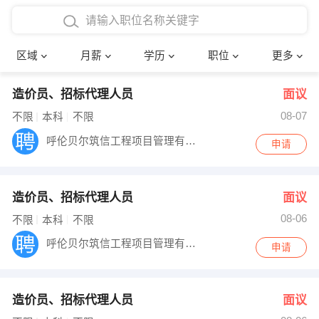
4000-5000元
本科
行政后勤
建筑装潢
确定
区域
月薪
学历
职位
更多
5000-8000元
硕士
销售岗位
教师
造价员、招标代理人员
面议
8000-12000元
博士
文员
护士
08-07
不限
本科
不限
12000-20000元
财务会计
传单派发
呼伦贝尔筑信工程项目管理有限公司
申请
其他
超市零售
促销导购
造价员、招标代理人员
面议
网络IT
保健按摩
08-06
不限
本科
不限
快递员
前台接待
呼伦贝尔筑信工程项目管理有限公司
申请
收银员
技术员/工程师
造价员、招标代理人员
面议
水电/机修
部门经理